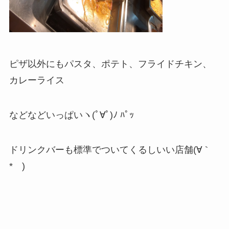
ピザ以外にもパスタ、ポテト、フライドチキン、
カレーライス
などなどいっぱいヽ(ﾟ∀ﾟ)ﾉ ﾊﾟｯ
ドリンクバーも標準でついてくるしいい店舗(∀｀
*ゞ)