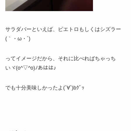
サラダバーといえば、ピエトロもしくはシズラー
(｀・ω・´)
ってイメージだから、それに比べればちゃっち
いヾ(o^▽^o)ﾉあはは♪
でも十分美味しかったよ(´∀`)bｸﾞｯ