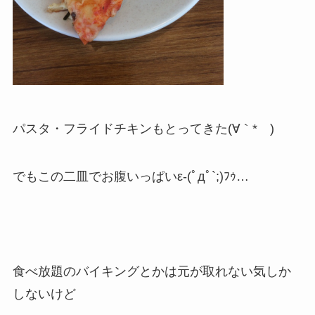
パスタ・フライドチキンもとってきた(∀｀*ゞ)
でもこの二皿でお腹いっぱいε-(ﾟдﾟ`;)ﾌｩ…
食べ放題のバイキングとかは元が取れない気しか
しないけど