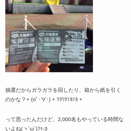
抽選だからガラガラを回したり、箱から紙を引く
のかな？+ (oﾟ･∀･) + ﾜｸﾜｸﾃｶﾃｶ +
って思ったんだけど、2,000名もやっている時間な
いよね(ヽ´ω`)ﾌｩ-3