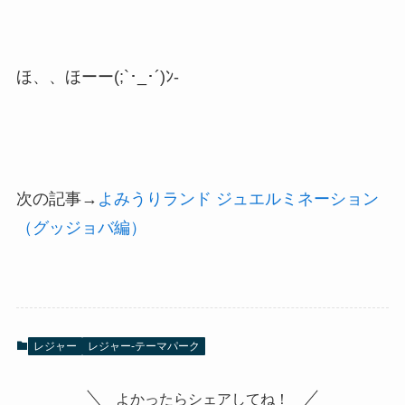
ほ、、ほーー(;`･_･´)ﾝ-
次の記事→
よみうりランド ジュエルミネーション
（グッジョバ編）
レジャー
レジャー-テーマパーク
よかったらシェアしてね！