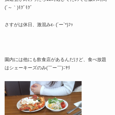
(´～｀)ﾓｸﾞﾓｸﾞ
さすがは休日、激混みε- (´ー`*)ﾌｯ
園内には他にも飲食店があるんだけど、食べ放題
はシェーキーズのみ(￣ー￣)ﾆﾔﾘ