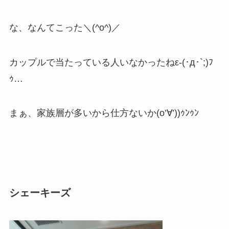
な、なんてこった＼(^o^)／
カップルで当たっている人いなかったねε-(･д･`;)ﾌ
ｩ…
まぁ、家族層が多いから仕方ないか(o’∀’))ｩﾝｩﾝ
シェーキーズ