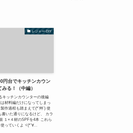
レジャー-DIY
,000円台でキッチンカウン
てみる！（中編）
で作るキッチンカウンターの後編
 前回は材料編だけになってしまっ
作過程も踏まえて(*´艸`) 使
も書いた通りになるけど、 カラ
 １×４材のSPFを4本 これら
っていくよヾ(*´∀...