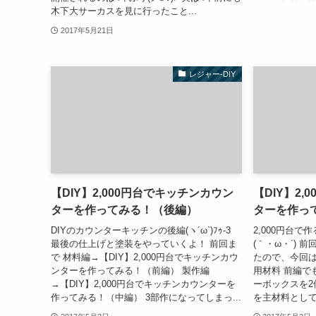
木下大サーカスを見に行ったこと...
2017年5月21日
レジャー-DIY
【DIY】2,000円台でキッチンカウン
【DIY】2
ターを作ってみる！（後編）
ターを作っ
DIYのカウンターキッチンの後編(ヽ´ω`)ﾌｩ-3
2,000円台
最後の仕上げと塗装をやっていくよ！ 前回ま
(｀・ω・´)
で 材料編→【DIY】2,000円台でキッチンカウ
たので、今回は製
ンターを作ってみる！（前編） 製作編
用材料 前編で
→【DIY】2,000円台でキッチンカウンターを
ーボックスを2個
作ってみる！（中編） 3部作になってしまっ...
を主材料として使