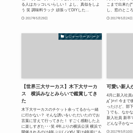
る人はカッコいいらしい！ よし、真似をしよ
こまで出来た(*
う 笑 調味料ラック 頑張ってDIYした...
し、窓のところ
2017年5月29日
2017年5月24日
レジャー-テーマパーク
【世界三大サーカス】木下大サーカ
可愛い新人
ス 横浜みなとみらいで鑑賞してき
4月に新入社員
た
дﾟ)ﾊｯ! 今
ったけど、部下
木下大サーカスのチケット余ってるから一緒
`) でも、なかな
に行かない？ そんな誘いをいただいたのでお
新入社員 新卒で
言葉に甘えて行ってきた！ すごく感動した上
どんな子かなー
に楽しすぎた･･･笑 4年ぶりの横浜公演 横浜で
開催されるのは4年ぶり(ノ≧∀)ﾉ 実は4年前にも
2017年5月10日