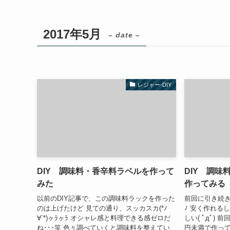
2017年5月
– date –
レジャー-DIY
DIY 調味料・香辛料ラベルを作って
DIY 調味
みた
作ってみる
以前のDIY記事で、この調味料ラックを作った
前回に引き続き調
のは上げたけど 見ての通り、スッカスカ(*ﾉ
ﾉ 安く作れる
∀`*)ヶﾗヶﾗ オシャレ感と料理できる感ゼロだ
しい( ﾟдﾟ) 
ね･･･笑 色々調べていくと調味料を整えてい
円未満で作って