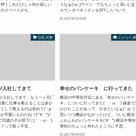
´艸`) これだけじゃ何か寂しい
うなぁ(-ω-;)ウーン でもちょっと高い(;´Д
のスペースがち...
カウンターキッチンをDIYしたついで...
2017年5月23日
社会-仕事
レジャー-
が入社してきて
幸せのパンケーキ に行ってきた
が入社してきて、もう一ヶ月( ﾟ
横浜の中華街付近にある「幸せのパンケー
まで後輩に仕事を教えることは多か
キ」についに行ってきた(｀・ω・´) 鎌倉で
として教えるのは初めて(´･д･
かけたことがあって、行きたいなぁ(´･д･`)
か可愛いものだねヾ(*´∀｀*)ﾉ
思いつつ機会がなかったけど、ついに横浜
22歳の子が部下に(｀・ω・´)
ふわふわのパンケーキを(´∀｀*) 横浜中華街
？って軽く不安...
華街のちょっと外れたところに不思...
2017年5月5日