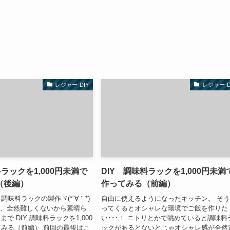
レジャー-DIY
レジャー-D
料ラックを1,000円未満で
DIY 調味料ラックを1,000円未満
（後編）
作ってみる（前編）
味料ラックの製作ヾ(*´∀｀*)
自由に使えるようになったキッチン。 そ
し、全然難しくないから素晴ら
ってくるとオシャレな環境でご飯を作りた
前回まで DIY 調味料ラックを1,000
い･･･！ ニトリとかで眺めていると調味料
みる（前編） 前回の最後はこ
ックがあるとないとじゃオシャレ感が全然