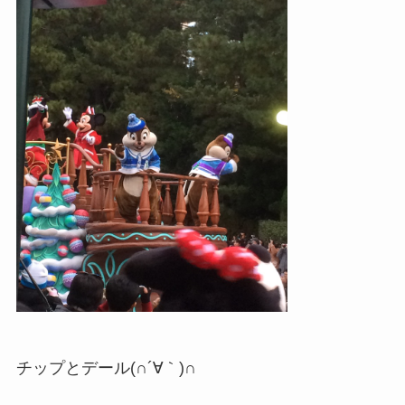
チップとデール(∩´∀｀)∩