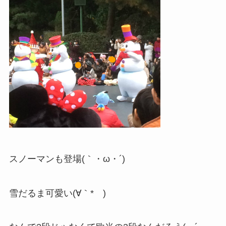
スノーマンも登場(｀・ω・´)
雪だるま可愛い(∀｀*ゞ)