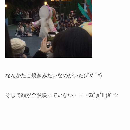
なんかたこ焼きみたいなのがいた(ﾉ´∀｀*)
そして顔が全然映っていない・・・Σ(ﾟдﾟlll)ｶﾞｰﾝ