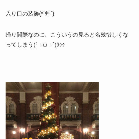
入り口の装飾(*´艸`)
帰り間際なのに、こういうの見ると名残惜しくな
ってしまう(´；ω；`)ｳｩｩ