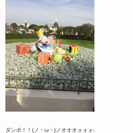
ダンボ！！(ノ・ω・)ノオオオォォォ-