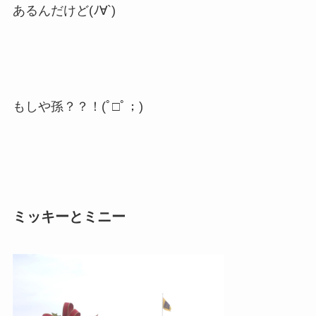
あるんだけど(ﾉ∀`)
もしや孫？？！(ﾟ□ﾟ；)
ミッキーとミニー