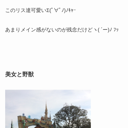
このリス達可愛いΣ(ﾟ∀ﾟﾉ)ﾉｷｬｰ
あまりメイン感がないのが残念だけどヽ( ´ー)ﾉ ﾌｯ
美女と野獣