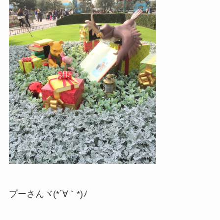
プーさんヾ(*´∀｀*)ﾉ