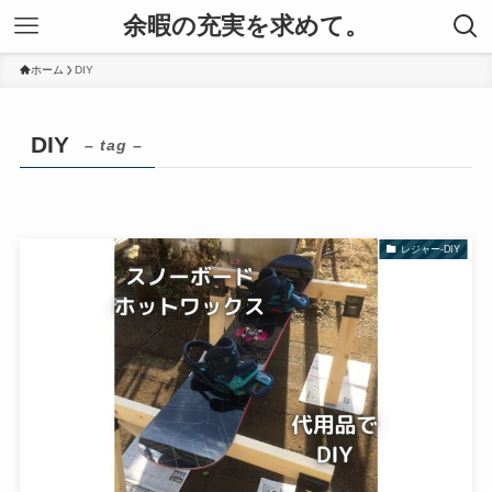
余暇の充実を求めて。
ホーム
DIY
DIY
– tag –
レジャー-DIY