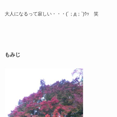
大人になるって寂しい・・・(´；д；`)ｳｯ 笑
もみじ