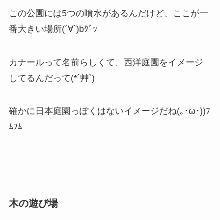
この公園には5つの噴水があるんだけど、ここが一
番大きい場所(´∀`)bｸﾞｯ
カナールって名前らしくて、西洋庭園をイメージ
してるんだって(*´艸`)
確かに日本庭園っぽくはないイメージだね(｡･ω･))ﾌ
ﾑﾌﾑ
木の遊び場