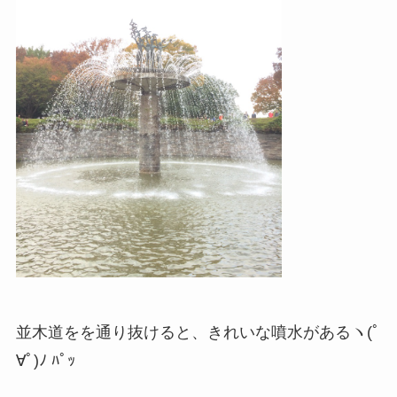
並木道をを通り抜けると、きれいな噴水があるヽ(ﾟ
∀ﾟ)ﾉ ﾊﾟｯ