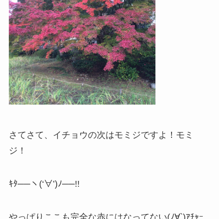
さてさて、イチョウの次はモミジですよ！モミ
ジ！
ｷﾀ──ヽ(‘∀’)ﾉ──!!
やっぱりここも完全な赤にはなってない(ﾉ∀`)ｱﾁｬｰ