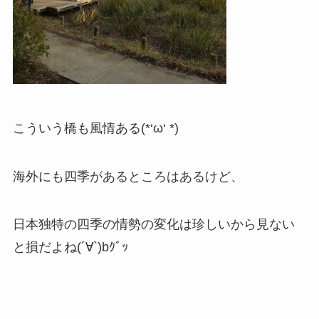
こういう橋も風情ある(*‘ω‘ *)
海外にも四季があるところはあるけど、
日本独特の四季の情勢の変化は珍しいから見ない
と損だよね(´∀`)bｸﾞｯ