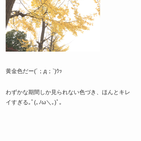
黄金色だー(´；д；`)ｳｯ
わずかな期間しか見られない色づき、ほんとキレ
イすぎる｡ﾟ(｡ﾉω＼｡)ﾟ｡