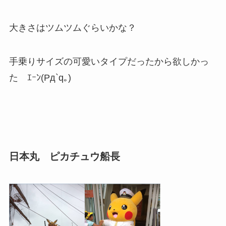
大きさはツムツムぐらいかな？
手乗りサイズの可愛いタイプだったから欲しかっ
た ｴｰﾝ(Pд`q｡)
日本丸 ピカチュウ船長