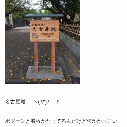
名古屋城──ヽ(‘∀’)ﾉ──!!
ポツーンと看板がたってるんだけど何かかっこい