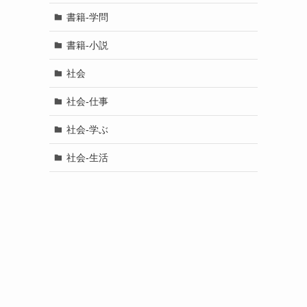
書籍-学問
書籍-小説
社会
社会-仕事
社会-学ぶ
社会-生活