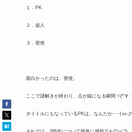
１．PK
２．超人
３．密使
面白かったのは、密使。
ここで謎解きが終わり、点が線になる瞬間ヾ(*´∀｀*
タイトルにもなっているPKは、なんだか･･･(-ω-
それでは、3部作について簡単に感想でも(*‘ω‘ *)