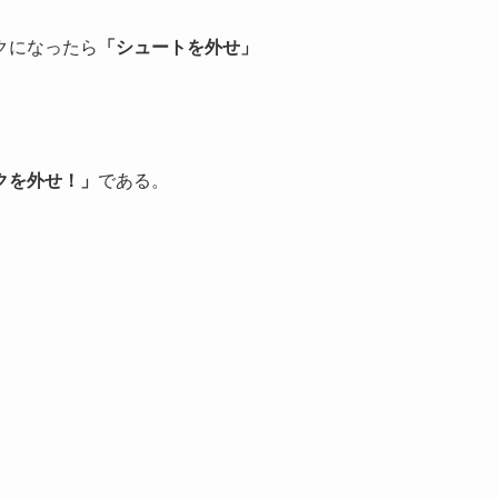
クになったら
「シュートを外せ」
クを外せ！」
である。