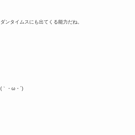
モダンタイムスにも出てくる能力だね。
｀・ω・´)