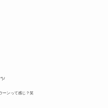
)ﾉ
;)ウーンって感じ？笑