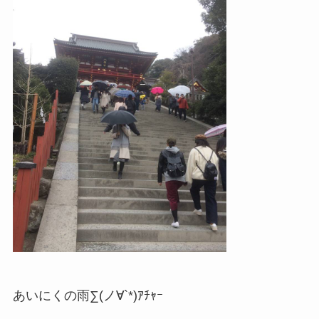
あいにくの雨∑(ノ∀`*)ｱﾁｬｰ