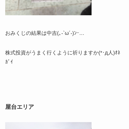
おみくじの結果は中吉(｡-`ω´-)ﾝｰ…
株式投資がうまく行くように祈りますか(*･д人)ｵﾈ
ｶﾞｲ
屋台エリア