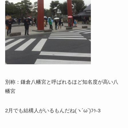
別称：鎌倉八幡宮と呼ばれるほど知名度が高い八
幡宮
2月でも結構人がいるもんだね(ヽ´ω`)ﾌｩ-3