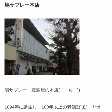
鳩サブレー本店
鳩サブレー 豊島屋の本店(｀・ω・´)
1894年に誕生し、100年以上の老舗Σ(ﾟДﾟ；ｴｰｯ!