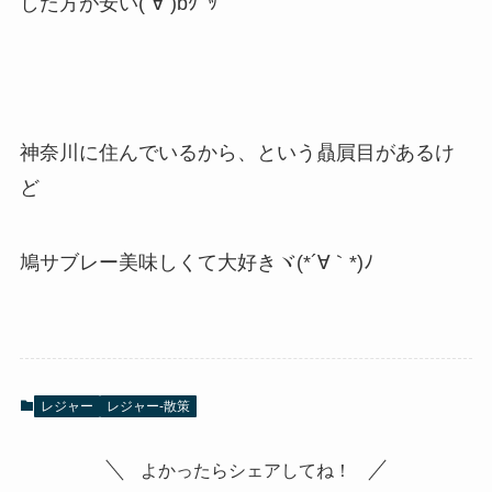
した方が安い(´∀`)bｸﾞｯ
神奈川に住んでいるから、という贔屓目があるけ
ど
鳩サブレー美味しくて大好きヾ(*´∀｀*)ﾉ
レジャー
レジャー-散策
よかったらシェアしてね！