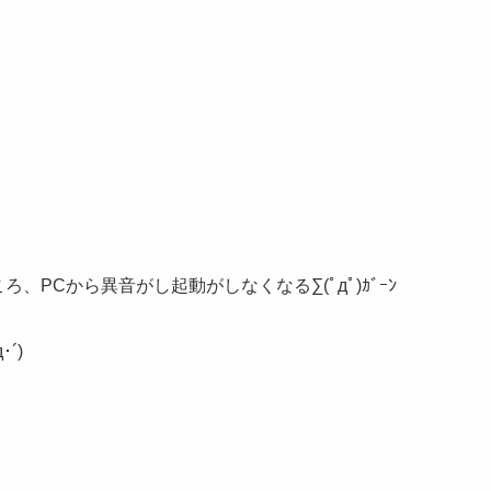
ろ、PCから異音がし起動がしなくなる∑(ﾟдﾟ)ｶﾞｰﾝ
･´)