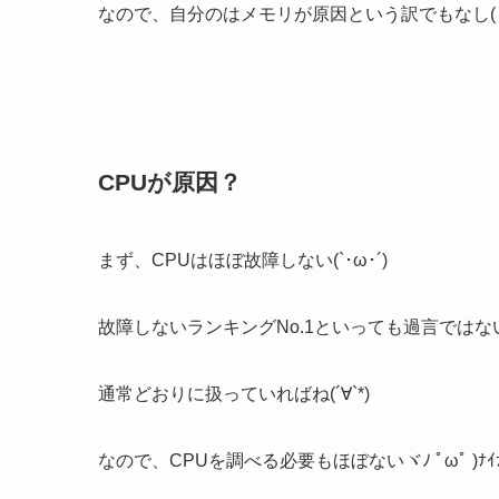
なので、自分のはメモリが原因という訳でもなし(ヽ´ω
CPUが原因？
まず、CPUはほぼ故障しない(`･ω･´)
故障しないランキングNo.1といっても過言では
通常どおりに扱っていればね(´∀`*)
なので、CPUを調べる必要もほぼないヾﾉ ﾟωﾟ )ﾅｲ