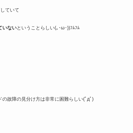
灯していて
ていない
ということらしい(｡･ω･))ﾌﾑﾌﾑ
故障の見分け方は非常に困難らしい(ﾟдﾟ)