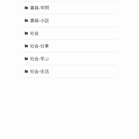
書籍-学問
書籍-小説
社会
社会-仕事
社会-学ぶ
社会-生活