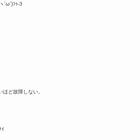
`)ﾌｩ-3
ないほど故障しない。
ﾅｲ