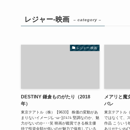
レジャー-映画
– category –
レジャー-映画
DESTINY 鎌倉ものがたり（2018
メアリと魔
年）
バレ
東京テアトル（株）【9633】 株価の変動があ
東京テアトル（
まりないイメージ(｡･ω･))ﾌﾑﾌﾑ 堅調なのか、魅
ではなくて、
力がないのか･･･笑 映画が鑑賞できる株主優
作品 こういう
待で投資金額が低いのが魅力で保有している
ありがたいね(´