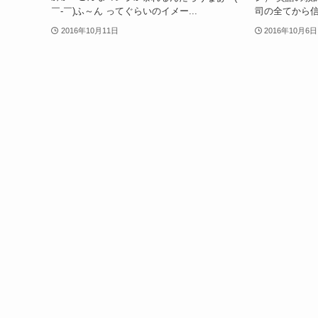
￣-￣)ふ～ん ってぐらいのイメー...
司の全てから信
2016年10月11日
2016年10月6日