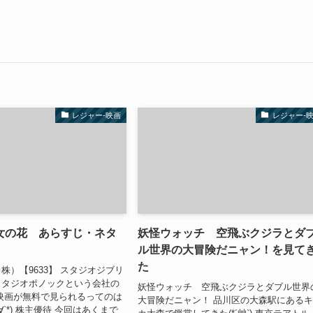
レジャー-映画
レジャー-
女の花 あらすじ・ネタ
妖怪ウォッチ 空飛ぶクジラとダ
ル世界の大冒険だニャン！を見て
た
株）【9633】 スタジオジブリ
スタジオポノックという会社の
妖怪ウォッチ 空飛ぶクジラとダブル世界
映画が無料で見られるってのは
大冒険だニャン！ 品川区の大森駅にある
∀`*) 株主優待 今回はあくまで