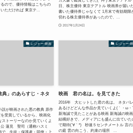
カ大森で鑑賞してきた(*´艸`) 東京テアトル
なるので、優待情報はこちらの
日、株主優待 東京テアトル 映画券が届い
いただければ 東京テ...
書いた優待券じゃなくて 1月末で有効期限
切れる株主優待券があったので、...
2017年1月24日
レジャー-映画
レジャー-
教典」のあらすじ・ネタ
映画 君の名は。を見てきた
2016年 大ヒットした君の名は。 ネタバ
あるけどどんな作品か見ていくよ(｀・ω・´
説が映画された悪の教典 原作
新海誠で見たことがある映画 新海誠の映
賞を受賞しているから、映画化
結構好きで、メディアにも盛んに出ていた
なストーリーなのか見ていくよ
で期待(´∀｀*) 秒速５センチメートル 言
主人公 蓮見 聖司（通称ハスミ
の庭 雲の向こう、約束の場所 ...
師で、生徒・保護者・同僚・上