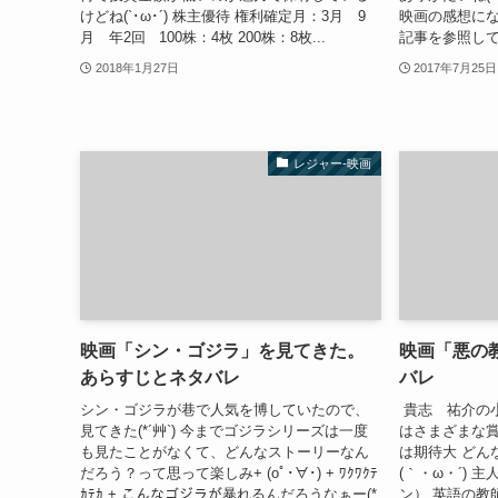
けどね(`･ω･´) 株主優待 権利確定月：3月 9
映画の感想に
月 年2回 100株：4枚 200株：8枚...
記事を参照して
2018年1月27日
2017年7月25日
レジャー-映画
映画「シン・ゴジラ」を見てきた。
映画「悪の
あらすじとネタバレ
バレ
シン・ゴジラが巷で人気を博していたので、
貴志 祐介の小
見てきた(*´艸`) 今までゴジラシリーズは一度
はさまざまな
も見たことがなくて、どんなストーリーなん
は期待大 どん
だろう？って思って楽しみ+ (oﾟ･∀･) + ﾜｸﾜｸﾃ
(｀・ω・´) 
ｶﾃｶ + こんなゴジラが暴れるんだろうなぁー(*
ン） 英語の教